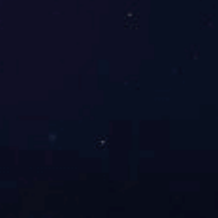
题，她请教专家教师、录制回看操作视频、查找不足，常
为优化细节连续演练数小时。
经过激烈角逐，窦子璇在集团竞赛中获得第一名，拿
到全国总决赛“入场券”。在决赛环节，面对高强度考核，
窦子璇心态沉稳，处理样品时，她手持移液管姿势标准，
精准移取；仪器操作中，她熟练调试参数，动作流畅；数
据分析阶段，她严谨推导，不放过细微误差。