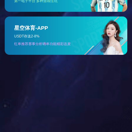
值，要体现在为产品质量保驾护航中。”秦亚宁自信地笑
着……
窦子璇
技师学院青年教师窦子璇从全国19个省市、17家央
（国）企集团的118名行业精英中脱颖而出，获得优异成
绩。这份荣誉是对她专业能力的认可，也是她多年深耕技
能教学、追求极致的写照，彰显出新时代技能教师匠心风
采。
返回顶部