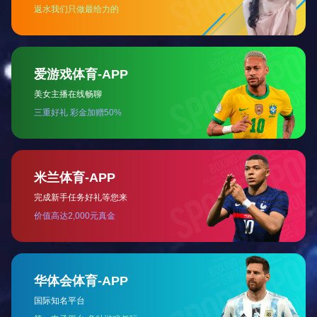
决赛现场，气氛凝重。高手过招，胜负往往就在微末
之间，比赛中，意外情况偶有发生，而秦亚宁的工位却呈
现出一种奇特的“安静”。她只是微微调整呼吸，目光重新
聚焦于眼前的器皿，手上的操作节奏丝毫未乱，沉稳如
常。正是这份“遇乱不慌、以稳补快”的定力，让她在激烈
的角逐中始终保持高水准发挥，最终将误差牢牢锁死在极
小的范围内，也锁定了胜利。荣誉不是终点，而是新的起
点。秦亚宁已经将竞赛中学习到的新理念、新方法的“真
经”带回班组，和同事们一起研讨，以提升实验整体效率
和数据的可靠性。“比赛是个人技能的拔高，但最终价