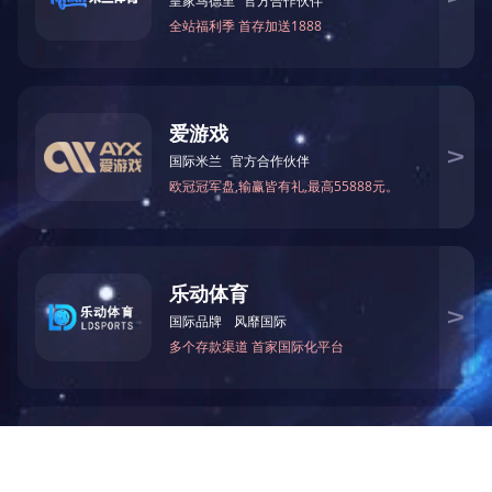
邮编：100022
电话：89165098
微信公众号
京ICP备
Copyright © 2019 Beijing Chemical Industry Group CO.,LTD
07501667号
京公网安备 11011502004237号
法律条款
隐私声明
站点地图
友情链接
联系我们
信息公开
开云·官方端网页版登录入口
|
米兰网
|
韦德·官方端入口
|
华体会手机网
页版登录入口
|
安博官方网站
|
爱体育网页版
|
乐鱼网页版登录入口
|
华
体会平台
|
乐鱼网页版登录入口
|