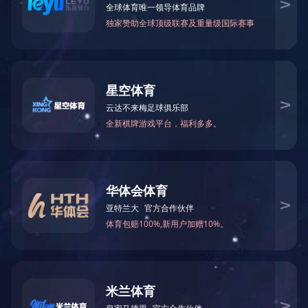
返回顶部
北京化工集团 召开年中工作会
21
在集团党委坚强领导下经过全系统干部职工共同努
力实现双过半经过一年的拼搏奋斗三个北化建设破
2025/07
冰启航，成果喜人经过一年的生动实践231战略布
局进一步完善清晰 7月...